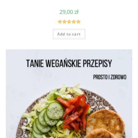
29,00
zł
Rated
5.00
Add to cart
out of 5