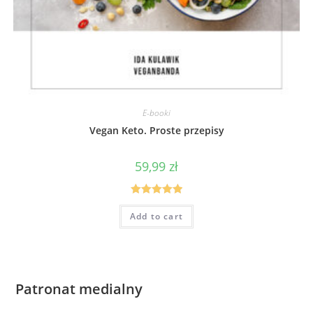
E-booki
Vegan Keto. Proste przepisy
59,99
zł
Rated
5.00
Add to cart
out of 5
Patronat medialny