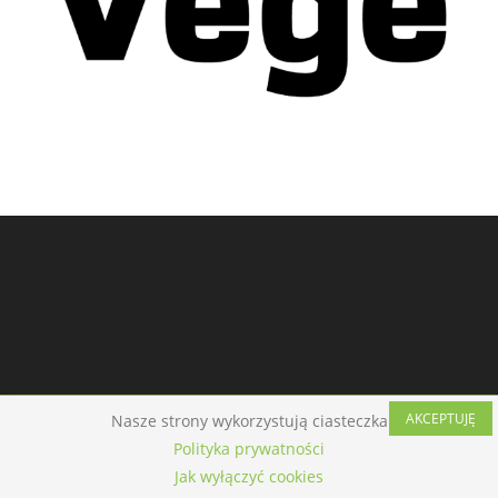
AKCEPTUJĘ
Nasze strony wykorzystują ciasteczka
Regulamin
Polityka prywatności
Kontakt
Sklep Veganbanda
Polityka prywatności
Dismiss
Jak wyłączyć cookies
Wszelkie prawa zastrzeżone 2026 - Veganbanda.pl