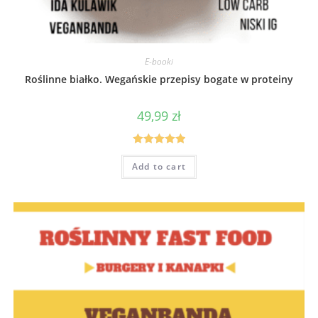
E-booki
Roślinne białko. Wegańskie przepisy bogate w proteiny
49,99
zł
Rated
5.00
Add to cart
out of 5