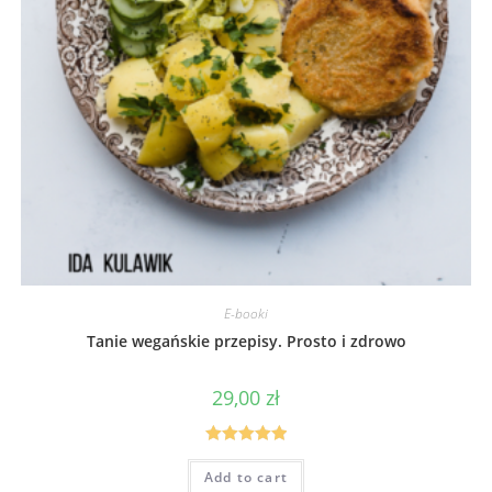
E-booki
Tanie wegańskie przepisy. Prosto i zdrowo
29,00
zł
Rated
5.00
Add to cart
out of 5